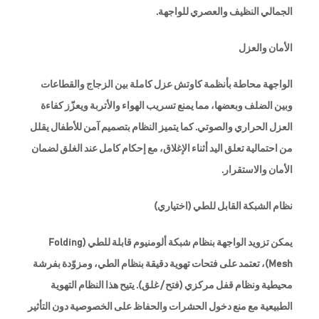
الجمالي النظيف والعصري للواجهة.
الأمان والعزل
الواجهة محاطة بأنظمة كاوتش عزل كاملة بين الزجاج والقطاعات
وبين الضلف وبعضها، مما يمنع تسريب الهواء والأتربة ويعزّز كفاءة
العزل الحراري والصوتي. كما يتميز النظام بتصميم آمن للأطفال يقلل
من احتمالية تعلق اليد أثناء الإغلاق، مع إحكام كامل عند الغلق لضمان
الأمان والاستقرار.
نظام الشبكة القابل للطي (اختياري)
يمكن تزويد الواجهة بنظام شبكة ألومنيوم قابلة للطي (Folding
Mesh)، تعتمد على فتحات تهوية دقيقة بنظام الطي، ومزوّدة بفرشة
محيطية ونظام قفل مركزي (فتح / غلق). يتيح هذا النظام التهوية
الطبيعية مع منع دخول الحشرات والحفاظ على الخصوصية دون التأثير