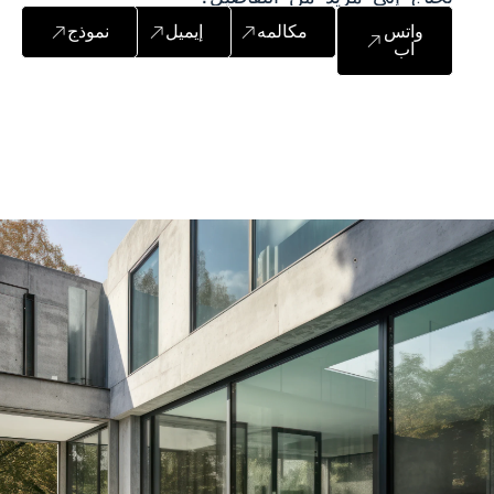
واتس
مكالمه
إيميل
نموذج
اب