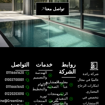
تواصل معنا
روابط
خدمات
التواصل
الشركة
الهندسة
01116661620
شركة رائدة
والتصميم
عالميًا في مجال
01003700001
معلومات
المشاريع
الإلهام
ابتكارات الزجاج
عنا
الضخمة
01116661640
والتخطيط
المعماري.
الرئيس
منتجات
01220203010
توريد
نتخصص في
التنفيذي
معرض
المنتجات
ine@greenline-
الاستشارات
والمؤسس