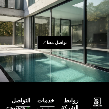
تواصل معنا
روابط
خدمات
التواصل
الشركة
الهندسة
01116661620