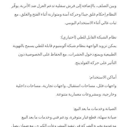
وبين الضلف، بالإضافة إلى فرش سفلية تدعم العزل ضد الأتربة. يوفّر
النظام إحكام غلق جيدًا وحركة آمنة ومتوازنة أثناء الفتح والغلق، مع
ثبات عالي أثناء الاستخدام اليومي.
نظام الشبكة القابل للطي (اختياري):
يمكن تزويد الواجهة بنظام شبكة ألومنيوم قابلة للطي يسمح بالتهوية
الطبيعية ويمنع دخول الحشرات، مع الحفاظ على الخصوصية دون
التأثير على حركة الفولدينج.
أماكن الاستخدام:
واجهات فلل، مساحات استقبال، واجهات تجارية، مساحات داخلية
وخارجية، ومشروعات معمارية متنوعة.
الصيانة وخدمات ما بعد البيع:
صيانة سهلة، قطع غيار متوفرة، ودعم فني وخدمات ما بعد البيع
مدعومة بخبرة الشركة في تنفيذ المشروعات الكبرى، مع ضمان يصل