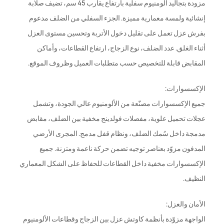
مزودة بتجاليد ألومنيوم سفلية بارتفاع يقارب 45 سم، تضيف صلابة
إنشائية ولمسة معمارية مميزة. الجزء السفلي من الضلف مدعوم
بفرش عزل تعمل على تقليل دخول الأتربة وتحسين مستوى العزل
أثناء الغلق. عدد الضلف، نوع الزجاج، ارتفاع القطاعات، وأماكن
المقابض قابلة للتخصيص حسب متطلبات العميل وظروف الموقع.
الإكسسوارات:
جميع الإكسسوارات مصنّعة من الألومنيوم عالي الجودة، وتشمل
عجلات تحميل علوية، مفصلات فولدينج مخفية بين الضلف، مقابض
مدمجة داخل سُمك الضلف، ونظام قفل مدمج. المجرى الأرضي
المدفون مزوّد بعناصر توجيه تضمن حركة ناعمة ومتزنة. جميع
الإكسسوارات مخفية داخل القطاعات للحفاظ على الشكل المعماري
النظيف.
الأمان والعزل:
الواجهة مزوّدة بأنظمة كاوتش عزل بين الزجاج وقطاعات الألومنيوم