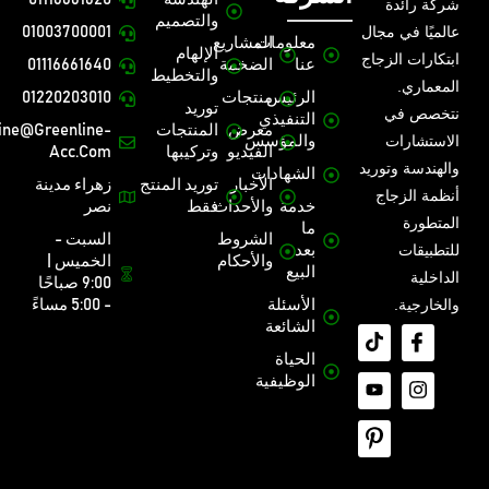
شركة رائدة
والتصميم
عالميًا في مجال
01003700001
معلومات
المشاريع
الإلهام
ابتكارات الزجاج
عنا
الضخمة
01116661640
والتخطيط
المعماري.
الرئيس
منتجات
01220203010
توريد
نتخصص في
التنفيذي
معرض
المنتجات
ine@greenline-
الاستشارات
والمؤسس
الفيديو
وتركيبها
Acc.com
والهندسة وتوريد
الشهادات
الأخبار
توريد المنتج
زهراء مدينة
أنظمة الزجاج
خدمة
والأحداث
فقط
نصر
المتطورة
ما
الشروط
السبت -
للتطبيقات
بعد
والأحكام
الخميس |
البيع
الداخلية
9:00 صباحًا
والخارجية.
الأسئلة
- 5:00 مساءً
الشائعة
الحياة
الوظيفية